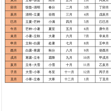
寅月
立春~惊蛰
雨水
正月
2月
丙寅月
卯月
惊蛰~清明
春分
二月
3月
丁卯月
辰月
清明~立夏
谷雨
三月
4月
戊辰月
巳月
立夏~芒种
小满
四月
5月
己巳月
午月
芒种~小暑
夏至
五月
6月
庚午月
未月
小暑~立秋
大暑
六月
7月
辛未月
申月
立秋~白露
处暑
七月
8月
壬申月
酉月
白露~寒露
秋分
八月
9月
癸酉月
戌月
寒露~立冬
霜降
九月
10月
甲戌月
亥月
立冬~大雪
小雪
十月
11月
乙亥月
子月
大雪~小寒
冬至
十一月
12月
丙子月
丑月
小寒~立春
大寒
十二月
1月
丁丑月