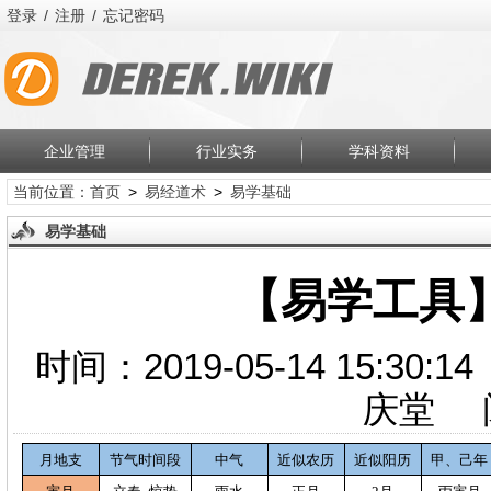
登录
/
注册
/
忘记密码
企业管理
行业实务
学科资料
当前位置：
首页
>
易经道术
>
易学基础
易学基础
【易学工具】
时间：2019-05-14 15:
庆堂 
月地支
节气时间段
中气
近似农历
近似阳历
甲、己年