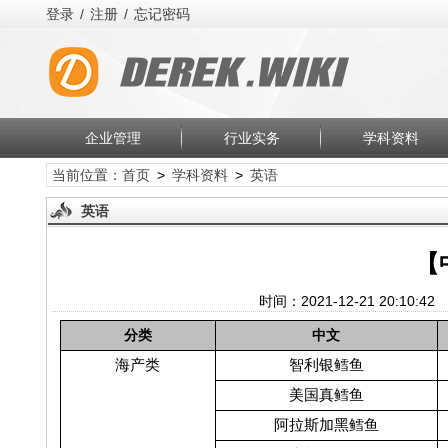
登录
/
注册
/
忘记密码
企业管理
行业实务
学科资料
当前位置：
首页
>
学科资料
>
英语
英语
【
时间：2021-12-21 20:10:4
分类
中文
海产类
智利银鳕鱼
美国真鳕鱼
阿拉斯加黑鳕鱼