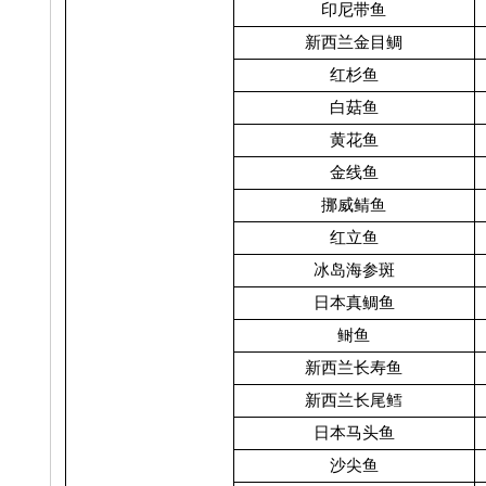
印尼带鱼
新西兰金目鲷
红杉鱼
白菇鱼
黄花鱼
金线鱼
挪威鲭鱼
红立鱼
冰岛海参斑
日本真鲷鱼
鲥鱼
新西兰长寿鱼
新西兰长尾鳕
日本马头鱼
沙尖鱼