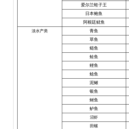
爱尔兰蛏子王
日本鲍鱼
阿根廷鱿鱼
青鱼
淡水产类
草鱼
鲢鱼
鲑鱼
鲤鱼
鲶鱼
泥鳅
银鱼
鲥鱼
鲈鱼
沼虾
田螺