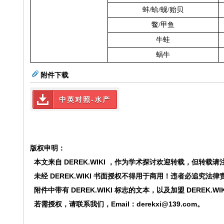
蚌
/
蛤
/
蚬
/
贻贝
鳖
/
甲鱼
牛蛙
蜗牛
附件下载
中英对照-水产
版权申明：
本文来自 DEREK.WIKI ，作为学术探讨欢迎转载，但转载请
未经
DEREK.WIKI
书面授权不得用于商用！违者必追究法律
附件中带有
DEREK.WIKI
标志的文本，以及加盟
DEREK.WI
若需授权，请联系我们，Email：derekxi@139.com。