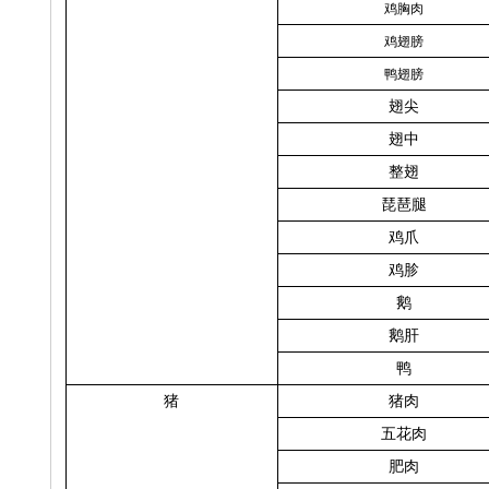
鸡胸肉
鸡翅膀
鸭翅膀
翅尖
翅中
整翅
琵琶腿
鸡爪
鸡胗
鹅
鹅肝
鸭
猪
猪肉
五花肉
肥肉