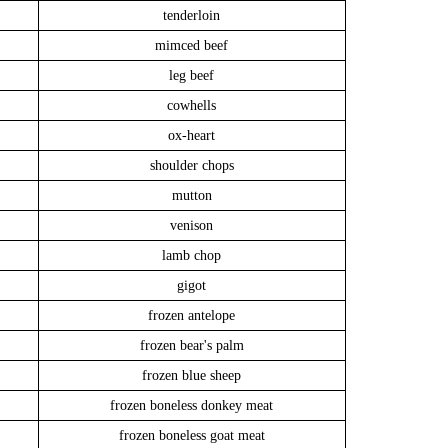
tenderloin
mimced beef
leg beef
cowhells
ox-heart
shoulder chops
mutton
venison
lamb chop
gigot
frozen antelope
frozen bear's palm
frozen blue sheep
frozen boneless donkey meat
frozen boneless goat meat