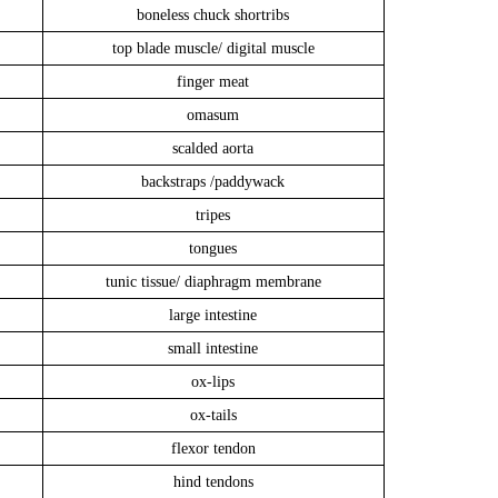
boneless chuck shortribs
top blade muscle/ digital muscle
finger meat
omasum
scalded aorta
backstraps /paddywack
tripes
tongues
tunic tissue/ diaphragm membrane
large intestine
small intestine
ox-lips
ox-tails
flexor tendon
hind tendons