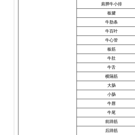
肩胛牛小排
板腱
牛肋条
牛百叶
牛心管
板筋
牛肚
牛舌
横隔筋
大肠
小肠
牛唇
牛尾
前蹄筋
后蹄筋