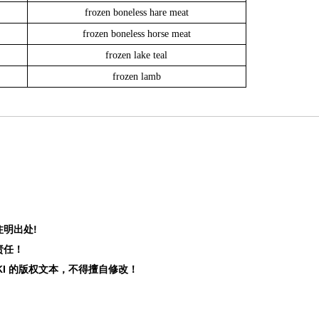
frozen boneless hare meat
frozen boneless horse meat
frozen lake teal
frozen lamb
注明出处!
责任！
KI
的版权文本，不得擅自修改！