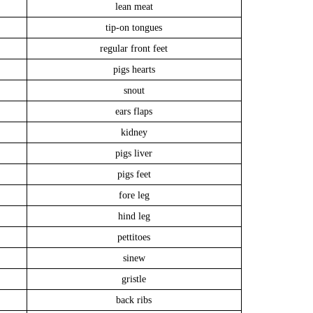
lean meat
tip-on tongues
regular front feet
pigs hearts
snout
ears flaps
kidney
pigs liver
pigs feet
fore leg
hind leg
pettitoes
sinew
gristle
back ribs