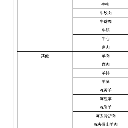
牛柳
牛绞肉
牛键肉
牛筋
牛心
肩肉
其他
羊肉
鹿肉
羊排
羊腿
冻黄羊
冻熊掌
冻岩羊
冻去骨驴肉
冻去骨山羊肉