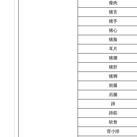
瘦肉
猪舌
猪手
猪心
猪脸
耳片
猪腰
猪肝
猪脚
前腿
后腿
蹄
蹄筋
软骨
背小排