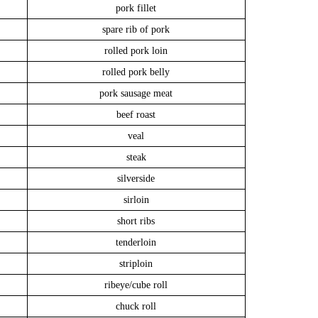
pork fillet
spare rib of pork
rolled pork loin
rolled pork belly
pork sausage meat
beef roast
veal
steak
silverside
sirloin
short ribs
tenderloin
striploin
ribeye/cube roll
chuck roll