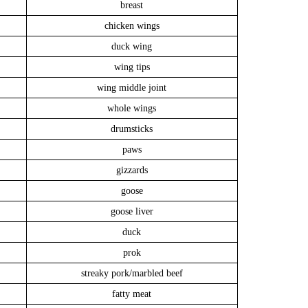
breast
chicken wings
duck wing
wing tips
wing middle joint
whole wings
drumsticks
paws
gizzards
goose
goose liver
duck
prok
streaky pork/marbled beef
fatty meat