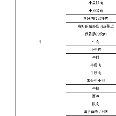
小里肌肉
小排骨肉
卷好的腰部瘦肉
卷好的腰部瘦肉连带皮
做香肠的绞肉
牛
牛肉
小牛肉
牛排
牛腿肉
牛腰肉
带骨牛小排
牛柳
西冷
眼肉
肩胛肉卷
/
上脑